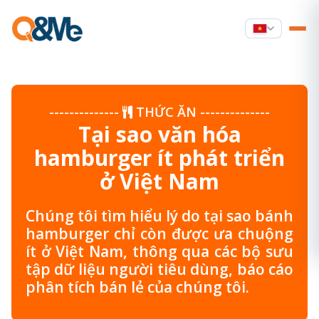
--------------
THỨC ĂN
--------------
Tại sao văn hóa
hamburger ít phát triển
ở Việt Nam
Chúng tôi tìm hiểu lý do tại sao bánh
hamburger chỉ còn được ưa chuộng
ít ở Việt Nam, thông qua các bộ sưu
tập dữ liệu người tiêu dùng, báo cáo
phân tích bán lẻ của chúng tôi.