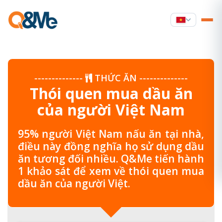
--------------
THỨC ĂN
--------------
Thói quen mua dầu ăn
của người Việt Nam
95% người Việt Nam nấu ăn tại nhà,
điều này đồng nghĩa họ sử dụng dầu
ăn tương đối nhiều. Q&Me tiến hành
1 khảo sát để xem về thói quen mua
dầu ăn của người Việt.