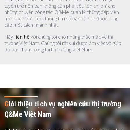
tuyến thế nên bạn không cần phải tiêu tốn chi phí cho
những chuyến công tác. Q&Me quản lý những đáp viên
một cách trực tiếp, thông tin mà bạn cần sẽ được cung
cấp một cách nhanh nhất.
Hãy
liên hệ
với chúng tôi cho những thắc mắc về thị
trường Việt Nam. Chúng tôi rất vui được làm việc và giúp
đỡ bạn thành công tại thị trường Việt Nam.
G
iới thiệu dịch vụ nghiên cứu thị trường
Q&Me Việt Nam