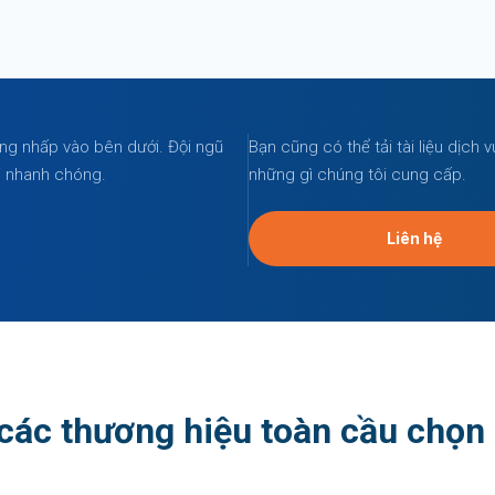
òng nhấp vào bên dưới. Đội ngũ
Bạn cũng có thể tải tài liệu dịch 
i nhanh chóng.
những gì chúng tôi cung cấp.
Liên hệ
 các thương hiệu toàn cầu chọ