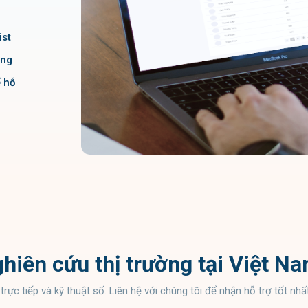
ist
úng
 hỗ
hiên cứu thị trường tại Việt 
rực tiếp và kỹ thuật số. Liên hệ với chúng tôi để nhận hỗ trợ tốt nh