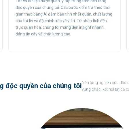
Tất cả dữ liệu được quản lý tập trung trên nền tảng
độc quyền của chúng tôi. Các bước kiểm tra theo thời
gian thực bằng AI đảm bảo tính nhất quán, chất lượng
câu trả lời và độ chính xác về vị trí. Từ phân tích đến
trực quan hóa, chúng tôi mang đến insight nhanh,
đáng tin cậy và chất lượng cao.
Nền tảng nghiên cứu độc 
g độc quyền của chúng tôi
vững chắc, kết nối tất cả 