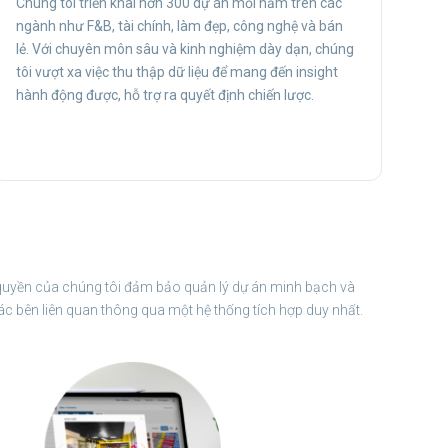
Chúng tôi triển khai hơn 300 dự án mỗi năm trên các
ngành như F&B, tài chính, làm đẹp, công nghệ và bán
lẻ. Với chuyên môn sâu và kinh nghiệm dày dạn, chúng
tôi vượt xa việc thu thập dữ liệu để mang đến insight
hành động được, hỗ trợ ra quyết định chiến lược.
quyền của chúng tôi đảm bảo quản lý dự án minh bạch và
các bên liên quan thông qua một hệ thống tích hợp duy nhất.