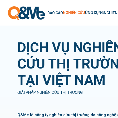
NGHIÊN CỨU
ỨNG DỤNG
BÁO CÁO
NGHIÊN
DỊCH VỤ NGHIÊ
CỨU THỊ TRƯỜ
TẠI VIỆT NAM
GIẢI PHÁP NGHIÊN CỨU THỊ TRƯỜNG
Q&Me là công ty nghiên cứu thị trường do công nghệ