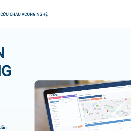
 CỨU CHÂU Á
CÔNG NGHỆ
N
NG
 dẫn