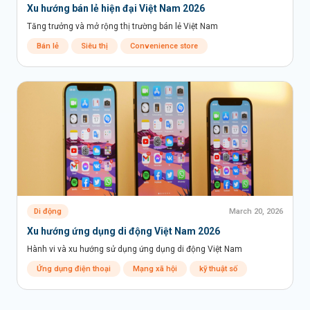
Xu hướng bán lẻ hiện đại Việt Nam 2026
Nền kinh tế Việt Nam (1)
Xu hướng tại Việt Nam (1)
Tăng trưởng và mở rộng thị trường bán lẻ Việt Nam
Hamburger (1)
Gà (1)
Mì ăn liền (1)
Bán lẻ
Kiểm tra trưng bày bán lẻ (1)
Siêu thị
Convenience store
Phân tích bằng AI (1)
Khách đến cửa hàng (1)
Thực phẩm tươi sống (1)
GT (1)
MT (1)
Đi chợ (1)
Nhập dữ liệu (1)
Xuất xứ quốc gia (1)
aging (1)
kỹ thuật số (1)
Trà sữa (1)
live commerce (1)
Điều hòa (2)
nắng nóng (2)
Cocoon (1)
Món ăn Việt Nam (1)
Điểm đến Việt Nam (1)
Tham quan (1)
Hàng giả (1)
Hàng giả mạo (1)
món mới (1)
Macro trend (1)
Di động
March 20, 2026
Xu hướng ứng dụng di động Việt Nam 2026
Hành vi và xu hướng sử dụng ứng dụng di động Việt Nam
Ứng dụng điện thoại
Mạng xã hội
kỹ thuật số