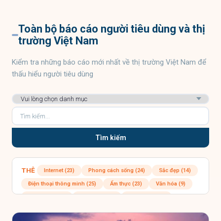
Toàn bộ báo cáo người tiêu dùng và thị
trường Việt Nam
Kiểm tra những báo cáo mới nhất về thị trường Việt Nam để
thấu hiểu người tiêu dùng
Tìm kiếm
THẺ
Internet (23)
Phong cách sống (24)
Sắc đẹp (14)
Điện thoại thông minh (25)
Ẩm thực (23)
Văn hóa (9)
Thời trang (16)
Sức khỏe (12)
Facebook (24)
Ứng dụng điện thoại (16)
Việt Nam (36)