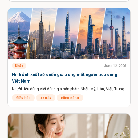
Daily deal (2)
Coupon (1)
Discount (1)
Promotion (2)
Loyalty program (3)
Coffee chain (3)
Nhà hàng (1)
Bán lẻ (7)
Fashion retail (2)
Electronics retail (1)
Thiết bị gia dụng (1)
Ứng dụng gọi xe (4)
Giao thức ăn (1)
Grocery delivery (1)
Logistics (1)
Supply chain (4)
Warehouse (2)
Distribution (2)
Import (2)
Export (1)
Manufacturing (1)
Production (2)
Khác
June 12, 2026
Japanese market (11)
Korean market (3)
Hình ảnh xuất xứ quốc gia trong mắt người tiêu dùng
Chinese market (1)
Japanese consumer (1)
Việt Nam
Korean consumer (1)
Chinese consumer (2)
Người tiêu dùng Việt đánh giá sản phẩm Nhật, Mỹ, Hàn, Việt, Trung.
ASEAN market (1)
Global market (1)
Điều hòa
xe máy
nắng nóng
International trade (1)
Foreign investment (1)
Joint venture (1)
Franchise (0)
Licensing (1)
Partnership (2)
Merger (1)
Acquisition (1)
IPO (1)
Stock market (1)
Bond market (1)
Currency (1)
Exchange rate (1)
Inflation (1)
GDP (8)