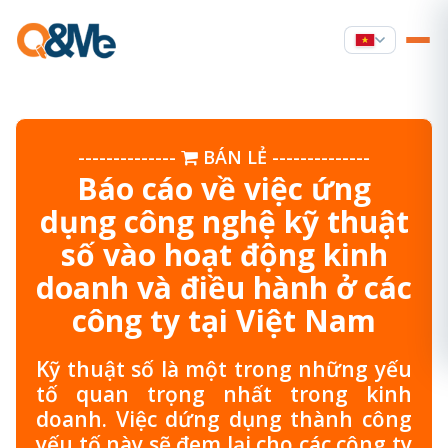
--------------
BÁN LẺ
--------------
Báo cáo về việc ứng
dụng công nghệ kỹ thuật
số vào hoạt động kinh
doanh và điều hành ở các
công ty tại Việt Nam
Kỹ thuật số là một trong những yếu
tố quan trọng nhất trong kinh
doanh. Việc dứng dụng thành công
yếu tố này sẽ đem lại cho các công ty