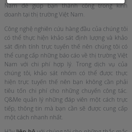
Nam để giúp bạn thành công trong kinh
doanh tại thị trường Việt Nam.
Công nghệ nghiên cứu hàng đầu của chúng tôi
có thể thực hiện khảo sát định lượng và khảo
sát định tính trực tuyến thế nên chúng tôi có
thể cung cấp những báo cáo về thị trường Việt
Nam với chi phí hợp lý. Trong dịch vụ của
chúng tôi, khảo sát nhóm có thể được thực
hiện trực tuyến thế nên bạn không cần phải
tiêu tốn chi phí cho những chuyến công tác.
Q&Me quản lý những đáp viên một cách trực
tiếp, thông tin mà bạn cần sẽ được cung cấp
một cách nhanh nhất.
Hãy
liên hệ
với chúng tôi cho những thắc mắc