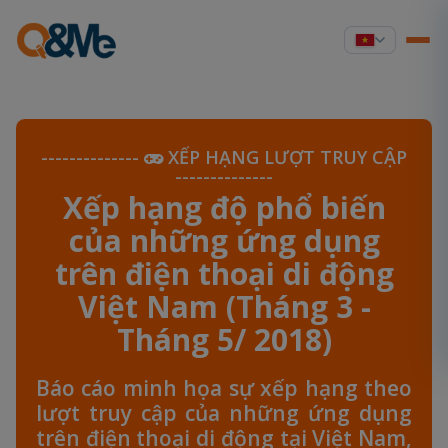
--------------
XẾP HẠNG LƯỢT TRUY CẬP
--------------
Xếp hạng độ phổ biến
của những ứng dụng
trên điện thoại di động
Việt Nam (Tháng 3 -
Tháng 5/ 2018)
Báo cáo minh họa sự xếp hạng theo
lượt truy cập của những ứng dụng
trên điện thoại di động tại Việt Nam,