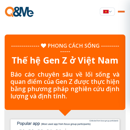
--------------
PHONG CÁCH SỐNG
---------
-----
Thế hệ Gen Z ở Việt Nam
Báo cáo chuyên sâu về lối sống và
quan điểm của Gen Z được thực hiện
bằng phương pháp nghiên cứu định
lượng và định tính.