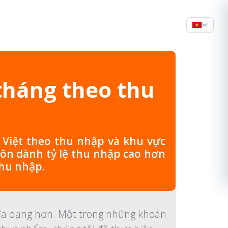
tháng theo thu
 Việt theo thu nhập và khu vực
hôn dành tỷ lệ thu nhập cao hơn
hu nhập.
n đa dạng hơn. Một trong những khoản