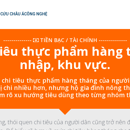
 CỨU CHÂU Á
CÔNG NGHỆ
--------------
TIỀN BẠC / TÀI CHÍNH
--------------
 tiêu thực phẩm hàng 
nhập, khu vực.
chi tiêu thực phẩm hàng tháng của người
hị chi nhiều hơn, nhưng hộ gia đình nông t
àm rõ xu hướng tiêu dùng theo từng nhóm t
ăng, thói quen chi tiêu của người dân cũng trở nê