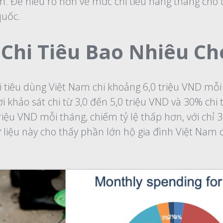
m. Để hiểu rõ hơn về mức chi tiêu hàng tháng cho 
quốc.
Chi Tiêu Bao Nhiêu C
i tiêu dùng Việt Nam chi khoảng 6,0 triệu VND mỗi
i khảo sát chi từ 3,0 đến 5,0 triệu VND và 30% chi
riệu VND mỗi tháng, chiếm tỷ lệ thấp hơn, với chỉ 
ữ liệu này cho thấy phần lớn hộ gia đình Việt Nam c