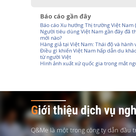
Báo cáo gần đây
Báo cáo Xu hướng Thị trường Việt Nam 
Người tiêu dùng Việt Nam gần đây đã 
mới nào?
Hàng giả tại Việt Nam: Thái độ và hành 
Điều gì khiến Việt Nam hấp dẫn du khá
từ người Việt
Hình ảnh xuất xứ quốc gia trong mắt ng
G
iới thiệu dịch vụ n
Q&Me là một trong công ty dẫn đầu tr