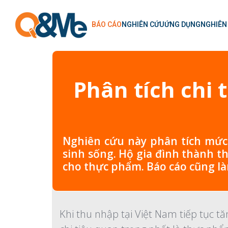
BÁO CÁO
NGHIÊN CỨU
ỨNG DỤNG
NGHIÊN
Phân tích chi
Nghiên cứu này phân tích mức 
sinh sống. Hộ gia đình thành t
cho thực phẩm. Báo cáo cũng l
Khi thu nhập tại Việt Nam tiếp tục t