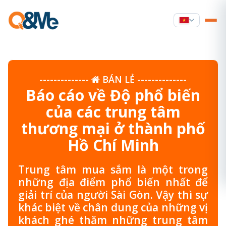
--------------
BÁN LẺ
--------------
Báo cáo về Độ phổ biến
của các trung tâm
thương mại ở thành phố
Hồ Chí Minh
Trung tâm mua sắm là một trong
những địa điểm phổ biến nhất để
giải trí của người Sài Gòn. Vậy thì sự
khác biệt về chân dung của những vị
khách ghé thăm những trung tâm