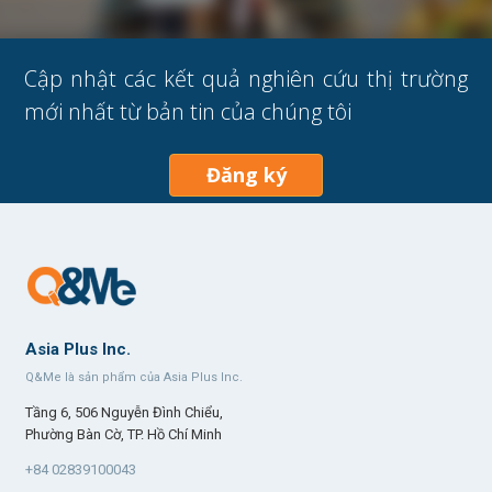
Cập nhật các kết quả nghiên cứu thị trường
mới nhất từ bản tin của chúng tôi
Đăng ký
Asia Plus Inc.
Q&Me là sản phẩm của Asia Plus Inc.
Tầng 6, 506 Nguyễn Đình Chiểu,
Phường Bàn Cờ, TP. Hồ Chí Minh
+84 02839100043