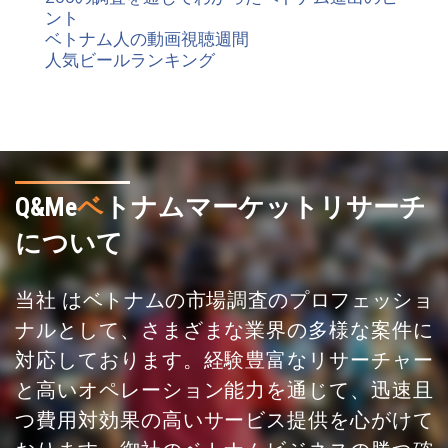
ント
ベトナム人の動画視聴週間
人気ビールランキング
Q&Me
ベ
トナムマーケットリサーチ
について
当社 はベトナムの市場調査のプロフェッショ
ナルとして、さまざまな業界の多様な案件に
対応しております。経験豊富なリサーチャー
と高いオペレーション能力を通じて、迅速且
つ費用対効果の高いサービス提供を心がけて