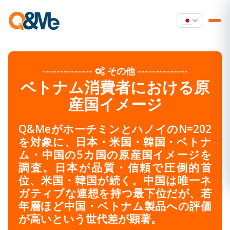
--------------
その他
--------------
ベトナム消費者における原
産国イメージ
Q&MeがホーチミンとハノイのN=202
を対象に、日本・米国・韓国・ベトナ
ム・中国の5カ国の原産国イメージを
調査。日本が品質・信頼で圧倒的首
位、米国・韓国が続く。中国は唯一ネ
ガティブな連想を持つ最下位だが、若
年層ほど中国・ベトナム製品への評価
が高いという世代差が顕著。