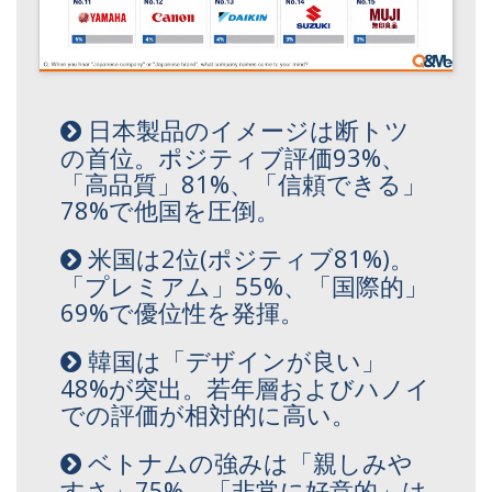
日本製品のイメージは断トツ
の首位。ポジティブ評価93%、
「高品質」81%、「信頼できる」
78%で他国を圧倒。
米国は2位(ポジティブ81%)。
「プレミアム」55%、「国際的」
69%で優位性を発揮。
韓国は「デザインが良い」
48%が突出。若年層およびハノイ
での評価が相対的に高い。
ベトナムの強みは「親しみや
すさ」75%。「非常に好意的」は