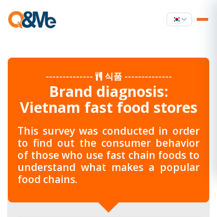
--------------
식품
--------------
Brand diagnosis:
Vietnam fast food stores
This survey was conducted in order
to find out the consumer behavior
of those who use fast chain foods to
understand what makes a popular
food chains.