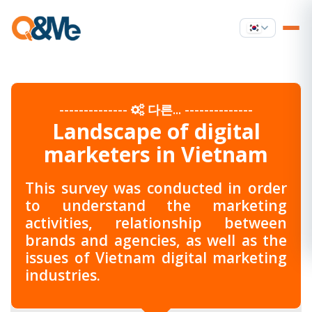
--------------
다른...
--------------
Landscape of digital
marketers in Vietnam
This survey was conducted in order
to understand the marketing
activities, relationship between
brands and agencies, as well as the
issues of Vietnam digital marketing
industries.