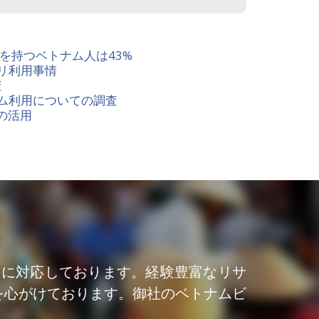
友達を持つベトナム人は43%
リ利用事情
査
ム利用についての調査
の活用
件に対応しております。経験豊富なリサ
を心がけております。御社のベトナムビ