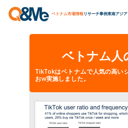
ベトナム市場情報
リサーチ
事例
東南アジア
ベトナム人の
TikTokはベトナムで人気の
おw実施しました。