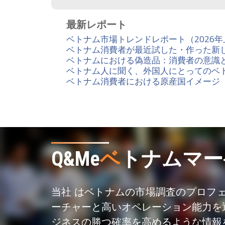
最新レポート
ベトナム市場トレンドレポート（2026
ベトナム消費者が最近試した・作った新し
ベトナムにおける偽造品：消費者の意識
ベトナム人に聞く、外国人にとってのベ
ベトナム消費者における原産国イメージ
Q&Me
ベ
トナムマー
当社 はベトナムの市場調査のプロフ
ーチャーと高いオペレーション能力を
ジネスの勝つ確率を高めるような情報