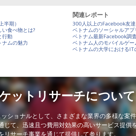
関連レポート
年上半期）
300人以上のFacebook
い食べ物とは?
ベトナムのソーシャルアプ
と行動
ベトナム最新Facebook調
トナムの魅力
ベトナム人のモバイルゲー
ベトナムの大学におけるIT
ケットリサーチについて
ェッショナルとして、さまざまな業界の多様な案
通じて、迅速且つ費用対効果の高いサービス提供
をリサーチ事業を通じて提供して参ります。