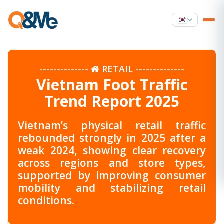
--------------
RETAIL
--------------
Vietnam Foot Traffic
Trend Report 2025
Vietnam’s physical retail traffic
rebounded strongly in 2025 after a
weak 2024, showing clear recovery
across regions and store types,
supported by improving consumer
mobility and stabilizing retail
conditions.