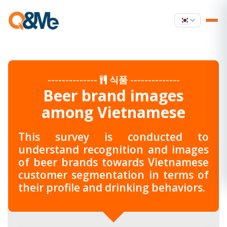
--------------
식품
--------------
Beer brand images
among Vietnamese
This survey is conducted to
understand recognition and images
of beer brands towards Vietnamese
customer segmentation in terms of
their profile and drinking behaviors.