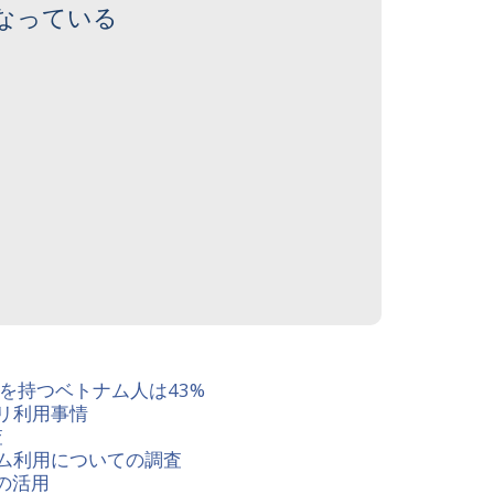
なっている
友達を持つベトナム人は43%
リ利用事情
査
ム利用についての調査
の活用