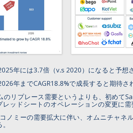
5年には3.7倍（v.s 2020）になると予
26年までCAGR18.8%で成長すると期待
のリプレース需要というよりも、初めてSa
スプレッドシートのオペレーションの変更に需
エコノミーの需要拡大に伴い、オムニチャネ
る。