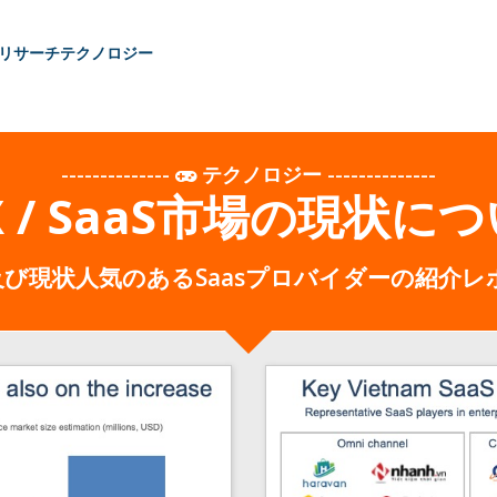
リサーチ
テクノロジー
--------------
テクノロジー
--------------
/ SaaS市場の現状につ
び現状人気のあるSaasプロバイダーの紹介レ