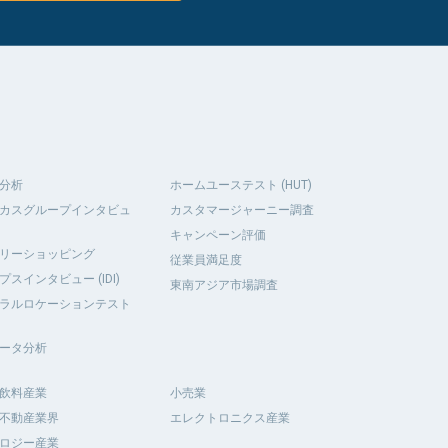
分析
ホームユーステスト (HUT)
カスグループインタビュ
カスタマージャーニー調査
キャンペーン評価
リーショッピング
従業員満足度
プスインタビュー (IDI)
東南アジア市場調査
ラルロケーションテスト
ータ分析
飲料産業
小売業
不動産業界
エレクトロニクス産業
ロジー産業