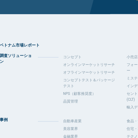
ベトナム市場レポート
調査ソリューショ
コンセプト
小売店
ン
オンラインマーケットリサーチ
フォー
ー
オフラインマーケットリサーチ
ミステ
コンセプトテスト＆パッケージ
テスト
インデ
NPS（顧客推奨度）
セント
(CLT)
品質管理
輸入デ
事例
自動車産業
食品・
美容業界
住宅・
金融業界
テクノ