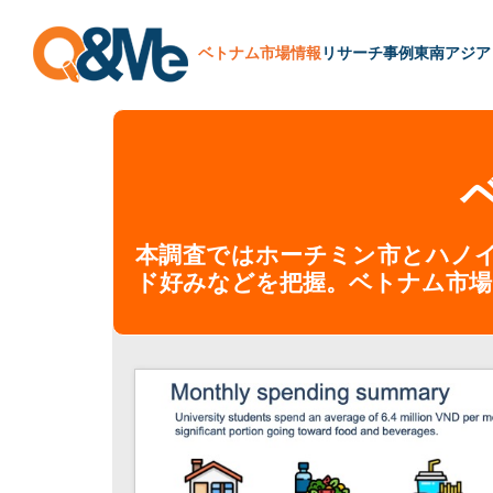
ベトナム市場情報
リサーチ
事例
東南アジア
本調査ではホーチミン市とハノ
ド好みなどを把握。ベトナム市場