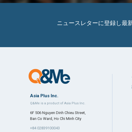
ニュースレターに登録し最
Asia Plus Inc.
Q&Me is a product of Asia Plus Inc.
6F 506 Nguyen Dinh Chieu Street,
Ban Co Ward, Ho Chi Minh City
+84 02839100043