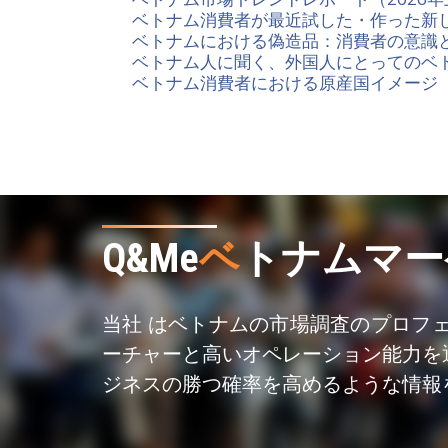
ベトナム消費者が最近試した・作った新し
ベトナムにおける偽造品：消費者の意識
ベトナム人に聞く、外国人にとってのベ
ベトナム消費者における原産国イメージ
Q&Me
ベ
トナムマー
当社 はベトナムの市場調査のプロフ
ーチャーと高いオペレーション能力を
ジネスの勝つ確率を高めるような情報