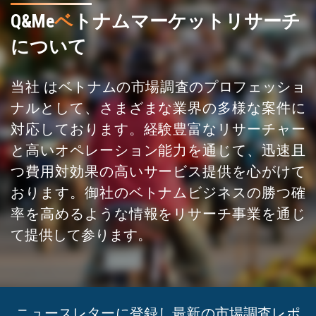
Q&Me
ベ
トナムマーケットリサーチ
について
当社 はベトナムの市場調査のプロフェッショ
ナルとして、さまざまな業界の多様な案件に
対応しております。経験豊富なリサーチャー
と高いオペレーション能力を通じて、迅速且
つ費用対効果の高いサービス提供を心がけて
おります。御社のベトナムビジネスの勝つ確
率を高めるような情報をリサーチ事業を通じ
て提供して参ります。
ニュースレターに登録し最新の市場調査レポ