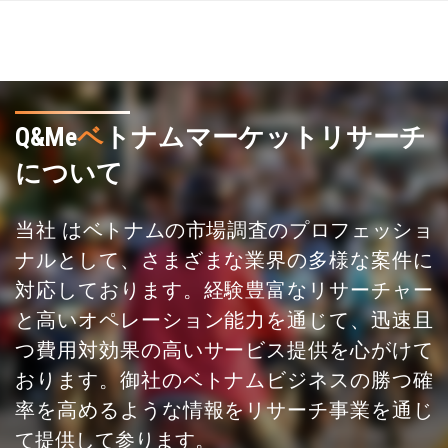
Q&Me
ベ
トナムマーケットリサーチ
について
当社 はベトナムの市場調査のプロフェッショ
ナルとして、さまざまな業界の多様な案件に
対応しております。経験豊富なリサーチャー
と高いオペレーション能力を通じて、迅速且
つ費用対効果の高いサービス提供を心がけて
おります。御社のベトナムビジネスの勝つ確
率を高めるような情報をリサーチ事業を通じ
て提供して参ります。