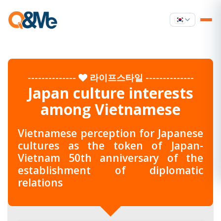
--------------
라이프스타일
--------------
Japan culture interests
among Vietnamese
Vietnamese perception for Japanese
cultures as the token of Japan-
Vietnam 50th anniversary of the
establishment of diplomatic
relations