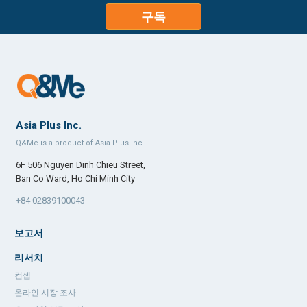
구독
Asia Plus Inc.
Q&Me is a product of Asia Plus Inc.
6F 506 Nguyen Dinh Chieu Street,
Ban Co Ward, Ho Chi Minh City
+84 02839100043
보고서
리서치
컨셉
온라인 시장 조사