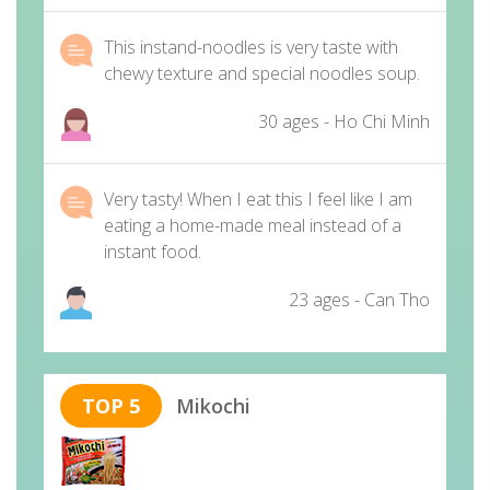
This instand-noodles is very taste with
chewy texture and special noodles soup.
30 ages - Ho Chi Minh
Very tasty! When I eat this I feel like I am
eating a home-made meal instead of a
instant food.
23 ages - Can Tho
TOP 5
Mikochi