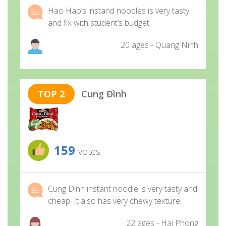
Hao Hao’s instand noodles is very tasty
and fix with student’s budget
20 ages - Quang Ninh
TOP 2
Cung Đình
159
votes
Cung Dinh instant noodle is very tasty and
cheap. It also has very chewy texture.
22 ages - Hai Phong