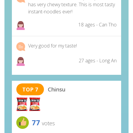
has very chewy texture. This is most tasty
instant-noodles ever!
18 ages - Can Tho
Very good for my taste!
27 ages - Long An
TOP 7
Chinsu
77
votes