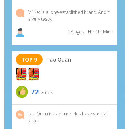
Miliket is a long-established brand. And it
is very tasty.
23 ages - Ho Chi Minh
TOP 9
Táo Quân
72
votes
Tao Quan instant-noodles have special
taste.