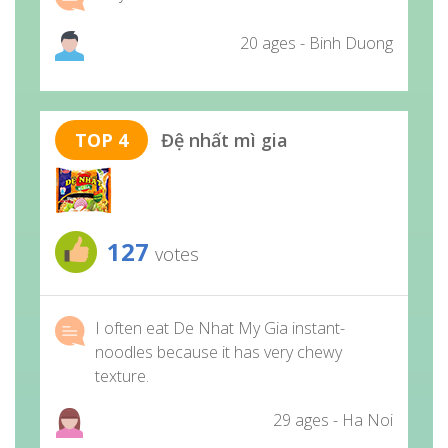
20 ages - Binh Duong
TOP 4
Đệ nhất mì gia
127
votes
I often eat De Nhat My Gia instant-
noodles because it has very chewy
texture.
29 ages - Ha Noi