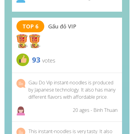
TOP 6
Gấu đỏ VIP
93
votes
Gau Do Vip instant-noodles is produced
by Japanese technology. It also has many
different flavors with affordable price.
20 ages - Binh Thuan
This instant-noodles is very tasty. It also